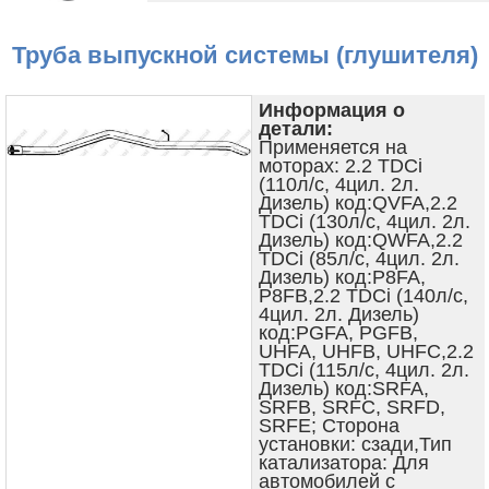
Труба выпускной системы (глушителя)
Информация о
детали:
Применяется на
моторах: 2.2 TDCi
(110л/с, 4цил. 2л.
Дизель) код:QVFA,2.2
TDCi (130л/с, 4цил. 2л.
Дизель) код:QWFA,2.2
TDCi (85л/с, 4цил. 2л.
Дизель) код:P8FA,
P8FB,2.2 TDCi (140л/с,
4цил. 2л. Дизель)
код:PGFA, PGFB,
UHFA, UHFB, UHFC,2.2
TDCi (115л/с, 4цил. 2л.
Дизель) код:SRFA,
SRFB, SRFC, SRFD,
SRFE; Сторона
установки: сзади,Тип
катализатора: Для
автомобилей с