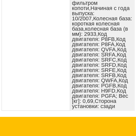
фильтром
копоти,Начиная с года
выпуска:
10/2007,Колесная база:
короткая колесная
база,колесная база (в
мм): 2933,Код
двигателя: P8FB,Код
двигателя: P8FA,Код
двигателя: QVFA,Код
двигателя: SRFA,Код
двигателя: SRFC,Код
двигателя: SRFD,Код
двигателя: SRFE,Код
двигателя: SRFB,Код
двигателя: QWFA,Код
двигателя: PGFB,Код
двигателя: H9FD,Код
двигателя: PGFA; Вес
[кг]: 0,69,Сторона
установки: сзади