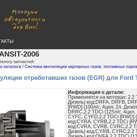
ТАКТЫ
ANSIT-2006
талогу запчастей:
о каталога
/
Система вентиляции картерных газов, топливных паро
уляции отработавших газов (EGR) для Ford 
Информация о детали:
Применяется на моторах: 2.2 T
Дизель) код:DRFA, DRFB, DR
[RWD] (100л/с, 4цил. 2л. Диз
DRRC,2.2 TDCi (125л/с, 4цил.
CYFC, CYFD,2.2 TDCi [RWD] (1
код:CYRA, CYRB,2.2 TDCi [RWD
код:CVRA, CVRB, CVRC,2.2 TDC
Дизель) код:CYRB, CYRC,2.2 TD
Дизель) код:QVFA,2.2 TDCi (13