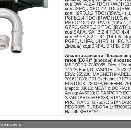
код:QWFA,2.4 TDCi [RWD] (115л
код:JXFA, JXFC,2.4 TDCi [RWD]
код:H9FD,2.2 TDCi (85л/с, 4ци
P8FB,2.4 TDCi [RWD] (100л/с, 
PHFC,2.3 16V [RWD] (145л/с, 4
GZFC, GZFB,3.2 TDCi [RWD] (2
код:SAFA, SAFB,2.4 TDCi 4x4 (
код:H9FB,2.2 TDCi (140л/с, 4ц
PGFB, UHFA, UHFB, UHFC,2.2 T
Дизель) код:SRFA, SRFB, SR
Аналоги запчасти “Клапан ре
газов (EGR)” (кроссы) произв
METZGER: 0892069; Diesel Tech
14479; Ford, DIPASPORT: 1673226
ERA: 555290; MAGNETI MARELLI:
701621080; DRI-Exchange: 717730
ELSTOCK: 730079; HOFFER: 7518
Mapco: 83610; MEAT & DORIA: 8
Autlog: AV6033; DIPASPORT: E
STANDARD: EGR338; STANDARD
PROTRANS: GR6071; STANDAR
PEGR065; TURBORAIL: TR00622;
Hazell: XEGR191
те на него: