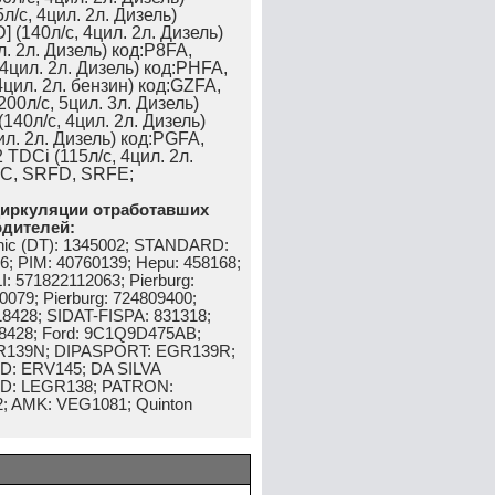
/с, 4цил. 2л. Дизель)
 (140л/с, 4цил. 2л. Дизель)
л. 2л. Дизель) код:P8FA,
4цил. 2л. Дизель) код:PHFA,
цил. 2л. бензин) код:GZFA,
00л/с, 5цил. 3л. Дизель)
140л/с, 4цил. 2л. Дизель)
ил. 2л. Дизель) код:PGFA,
DCi (115л/с, 4цил. 2л.
FC, SRFD, SRFE;
циркуляции отработавших
одителей:
nic (DT): 1345002; STANDARD:
; PIM: 40760139; Hepu: 458168;
 571822112063; Pierburg:
079; Pierburg: 724809400;
428; SIDAT-FISPA: 831318;
8428; Ford: 9C1Q9D475AB;
GR139N; DIPASPORT: EGR139R;
: ERV145; DA SILVA
D: LEGR138; PATRON:
 AMK: VEG1081; Quinton