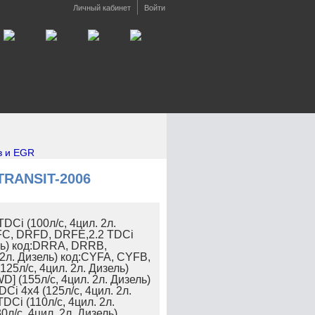
Личный кабинет
Войти
в и EGR
TRANSIT-2006
DCi (100л/с, 4цил. 2л.
FC, DRFD, DRFE,2.2 TDCi
ель) код:DRRA, DRRB,
 2л. Дизель) код:CYFA, CYFB,
25л/с, 4цил. 2л. Дизель)
] (155л/с, 4цил. 2л. Дизель)
i 4x4 (125л/с, 4цил. 2л.
Ci (110л/с, 4цил. 2л.
0л/с, 4цил. 2л. Дизель)