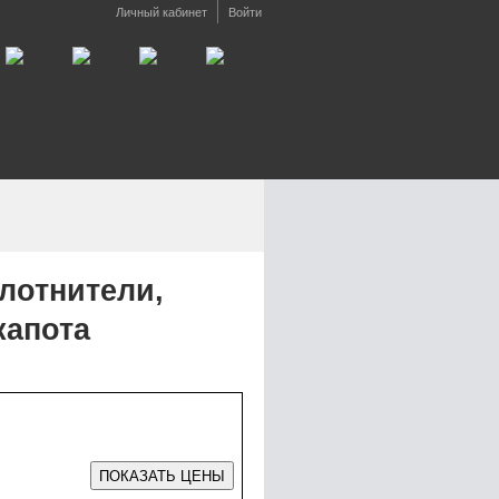
Личный кабинет
Войти
лотнители,
капота