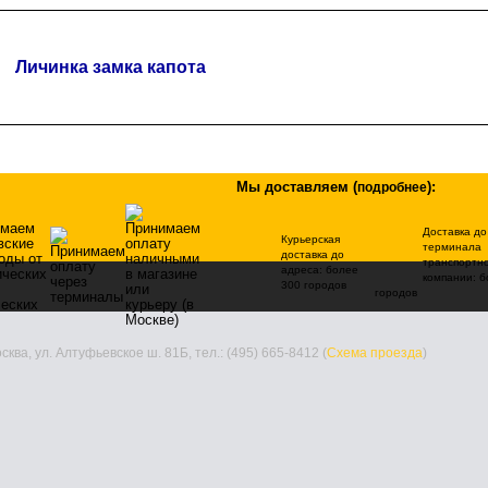
Личинка замка капота
Мы доставляем
(
)
:
подробнее
Доставка до
Курьерская
терминала
доставка до
транспортн
адреса: более
компании: б
300 городов
городов
ва, ул. Алтуфьевское ш. 81Б, тел.: (495) 665-8412 (
Схема проезда
)