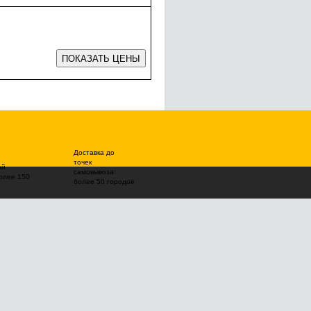
Доставка до
точек
ой
самовывоза:
олее 150
более 50 городов