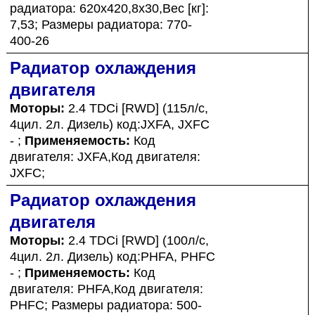
радиатора: 620x420,8x30,Вес [кг]:
7,53; Размеры радиатора: 770-
400-26
Радиатор охлаждения
двигателя
Моторы:
2.4 TDCi [RWD] (115л/с,
4цил. 2л. Дизель) код:JXFA, JXFC
- ;
Применяемость:
Код
двигателя: JXFA,Код двигателя:
JXFC;
Радиатор охлаждения
двигателя
Моторы:
2.4 TDCi [RWD] (100л/с,
4цил. 2л. Дизель) код:PHFA, PHFC
- ;
Применяемость:
Код
двигателя: PHFA,Код двигателя:
PHFC; Размеры радиатора: 500-