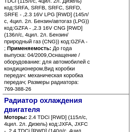
TDCi (115л/с, 4цил. 2л. Дизель)
код:SRFA, SRFB, SRFC, SRFD,
SRFE - ,2.3 16V LPG [RWD] (145л/
с, 4цил. 2л. Бензин/автогаз (LPG))
код:GZFA - ,2.3 16V CNG [RWD]
(136л/с, 4цил. 2л. Бензин/
природный газ (CNG)) код:GZFA -
;
Применяемость:
До года
выпуска: 04/2009,Оснащение /
оборудование: для автомобилей с
кондиционером,Вид коробки
передач: механическая коробка
передач; Размеры радиатора:
769-388-26
Радиатор охлаждения
двигателя
Моторы:
2.4 TDCi [RWD] (115л/с,
4цил. 2л. Дизель) код:JXFA, JXFC
- ,2.4 TDCi [RWD] (140л/с, 4цил.