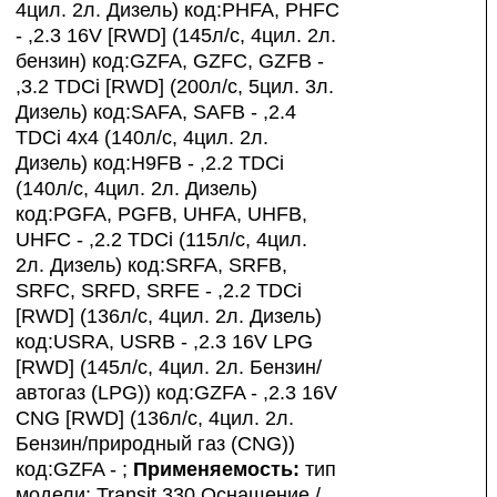
4цил. 2л. Дизель) код:PHFA, PHFC
- ,2.3 16V [RWD] (145л/с, 4цил. 2л.
бензин) код:GZFA, GZFC, GZFB -
,3.2 TDCi [RWD] (200л/с, 5цил. 3л.
Дизель) код:SAFA, SAFB - ,2.4
TDCi 4x4 (140л/с, 4цил. 2л.
Дизель) код:H9FB - ,2.2 TDCi
(140л/с, 4цил. 2л. Дизель)
код:PGFA, PGFB, UHFA, UHFB,
UHFC - ,2.2 TDCi (115л/с, 4цил.
2л. Дизель) код:SRFA, SRFB,
SRFC, SRFD, SRFE - ,2.2 TDCi
[RWD] (136л/с, 4цил. 2л. Дизель)
код:USRA, USRB - ,2.3 16V LPG
[RWD] (145л/с, 4цил. 2л. Бензин/
автогаз (LPG)) код:GZFA - ,2.3 16V
CNG [RWD] (136л/с, 4цил. 2л.
Бензин/природный газ (CNG))
код:GZFA - ;
Применяемость:
тип
модели: Transit 330,Оснащение /