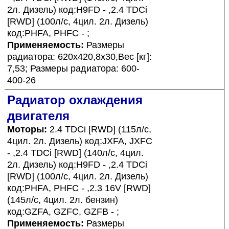
2л. Дизель) код:H9FD - ,2.4 TDCi
[RWD] (100л/с, 4цил. 2л. Дизель)
код:PHFA, PHFC - ;
Применяемость:
Размеры
радиатора: 620x420,8x30,Вес [кг]:
7,53; Размеры радиатора: 600-
400-26
Радиатор охлаждения
двигателя
Моторы:
2.4 TDCi [RWD] (115л/с,
4цил. 2л. Дизель) код:JXFA, JXFC
- ,2.4 TDCi [RWD] (140л/с, 4цил.
2л. Дизель) код:H9FD - ,2.4 TDCi
[RWD] (100л/с, 4цил. 2л. Дизель)
код:PHFA, PHFC - ,2.3 16V [RWD]
(145л/с, 4цил. 2л. бензин)
код:GZFA, GZFC, GZFB - ;
Применяемость:
Размеры