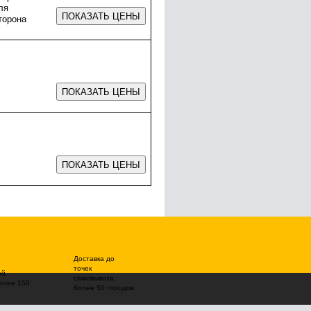
ля
торона
Доставка до
точек
ой
самовывоза:
олее 150
более 50 городов