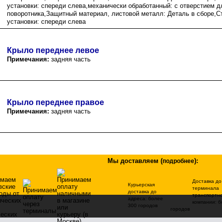
установки: спереди слева,механически обработанный: с отверстием д
поворотника,Защитный материал, листовой металл: Деталь в сборе,С
установки: спереди слева
Крыло переднее левое
Примечания:
задняя часть
Крыло переднее правое
Примечания:
задняя часть
Мы доставляем
(
)
:
подробнее
Доставка до
Курьерская
терминала
доставка до
транспортн
адреса: более
компании: б
300 городов
городов