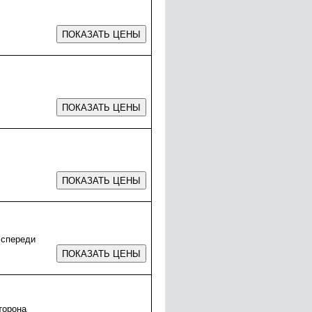
 спереди
торона