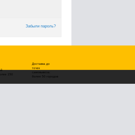
Забыли пароль?
Доставка до
точек
ой
самовывоза:
олее 150
более 50 городов