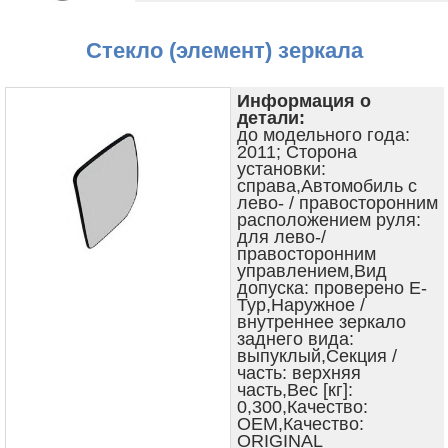
Стекло (элемент) зеркала
Информация о
детали:
до модельного года:
2011; Сторона
установки:
справа,Автомобиль с
лево- / правосторонним
расположением руля:
для лево-/
правосторонним
управлением,Вид
допуска: проверено E-
Typ,Наружное /
внутреннее зеркало
заднего вида:
выпуклый,Секция /
часть: верхняя
часть,Вес [кг]:
0,300,Качество:
OEM,Качество:
ORIGINAL